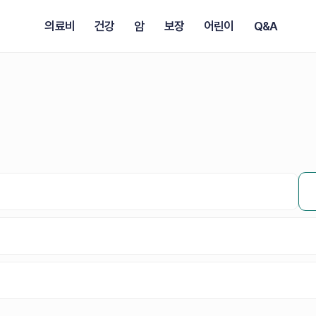
의료비
건강
암
보장
어린이
Q&A